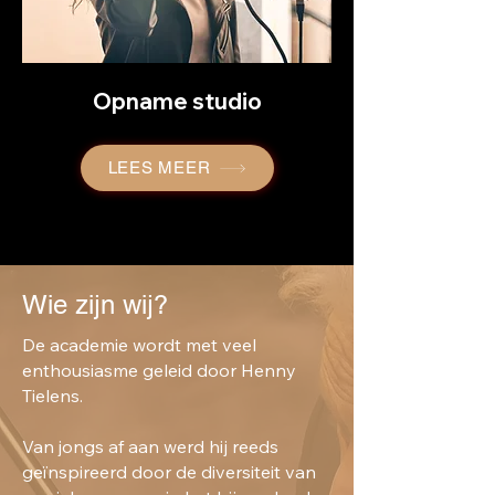
Opname studio
LEES MEER
Wie zijn wij?
De academie wordt met veel
enthousiasme geleid door Henny
Tielens.
Van jongs af aan werd hij reeds
geïnspireerd door de diversiteit van