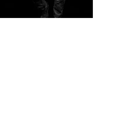
Aanbiedingen nieuwtjes
Je volgt reeds privéles vanaf € 12,50
GITAARLESSEN
ONLINE?
Online gitaarles volgen met face to face
ondersteuning?
Dat kan, informeer naar de diverse
mogelijkheden.