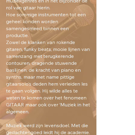
muziekgenres en in het bijzonder de
rol van gitaar hierin.
Hoe sommige instrumenten tot een
geheel konden worden
samengesmeed binnen een
productie.
Zowel de klanken van rokende
gitaren, funky beats, mooie lijnen van
samenzang met terugkerende
contouren, dragende stuwende
baslijnen, de kracht van piano en
synths, maar met name pittige
gitaarsolo’s deden hem verleiden les
te gaan volgen. Hij wilde alles te
weten te komen over het fenomeen
GITAAR maar ook over ‘Muziek in het
algemeen.
Muziek werd zijn levensdoel. Met die
gedachtengoed leidt hij de academie.